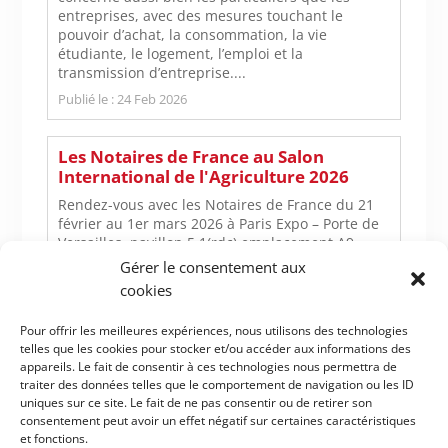
entreprises, avec des mesures touchant le
pouvoir d’achat, la consommation, la vie
étudiante, le logement, l’emploi et la
transmission d’entreprise....
Publié le : 24 Feb 2026
Les Notaires de France au Salon
International de l'Agriculture 2026
Rendez-vous avec les Notaires de France du 21
février au 1er mars 2026 à Paris Expo – Porte de
Versailles, pavillon 5.1(rdc) emplacement A9....
Gérer le consentement aux
Publié le : 19 Feb 2026
cookies
Résultats du concours des lycées
Pour offrir les meilleures expériences, nous utilisons des technologies
agricoles 2026
telles que les cookies pour stocker et/ou accéder aux informations des
appareils. Le fait de consentir à ces technologies nous permettra de
Le thème du concours des lycées agricoles de
traiter des données telles que le comportement de navigation ou les ID
l'édition 2025/2026 était : quelle gestion des
uniques sur ce site. Le fait de ne pas consentir ou de retirer son
risques possibles en agriculture sur votre
consentement peut avoir un effet négatif sur certaines caractéristiques
territoire ?...
et fonctions.