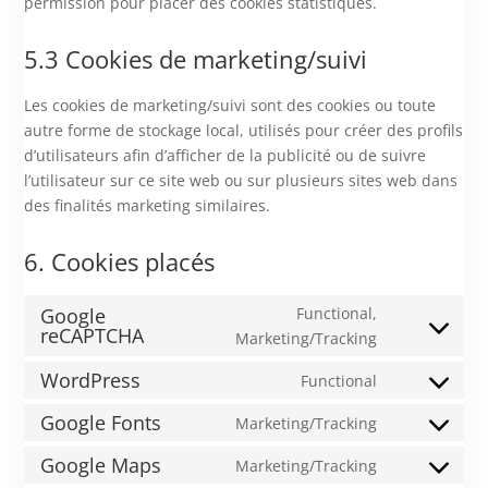
permission pour placer des cookies statistiques.
5.3 Cookies de marketing/suivi
Les cookies de marketing/suivi sont des cookies ou toute
autre forme de stockage local, utilisés pour créer des profils
d’utilisateurs afin d’afficher de la publicité ou de suivre
l’utilisateur sur ce site web ou sur plusieurs sites web dans
des finalités marketing similaires.
6. Cookies placés
Google
Functional,
reCAPTCHA
Consent
Marketing/Tracking
to
WordPress
Functional
service
Consent
google-
to
Google Fonts
Marketing/Tracking
Consent
recaptcha
service
to
Google Maps
Marketing/Tracking
wordpress
Consent
service