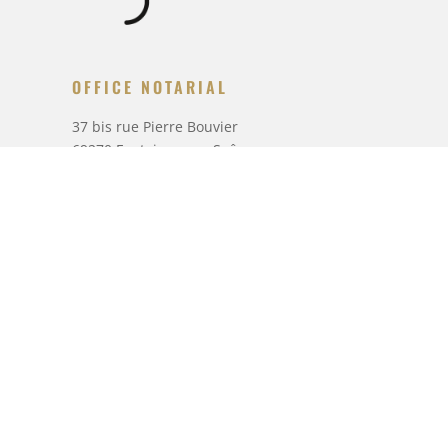
OFFICE NOTARIAL
37 bis rue Pierre Bouvier
69270 Fontaines-sur-Saône
T.
04 78 22 34 25
agoract@notaires.fr
NOUS CONTACTER