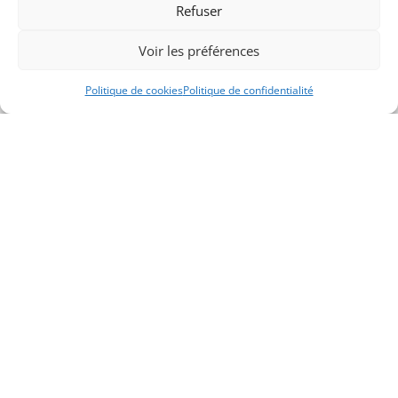
Refuser
37 bis rue Pierre Bouvier
69270 Fontaines-sur-Saône
Voir les préférences
T.
04 78 22 34 25
agoract@notaires.fr
Politique de cookies
Politique de confidentialité
NOUS CONTACTER